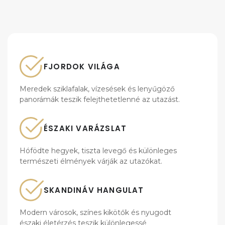
FJORDOK VILÁGA
Meredek sziklafalak, vízesések és lenyűgöző
panorámák teszik felejthetetlenné az utazást.
ÉSZAKI VARÁZSLAT
Hófödte hegyek, tiszta levegő és különleges
természeti élmények várják az utazókat.
SKANDINÁV HANGULAT
Modern városok, színes kikötők és nyugodt
északi életérzés teszik különlegessé