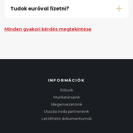
Tudok euróval fizetni?
Minden gyakori kérdés megtekintése
INFORMÁCIÓK
Rólunk
Munkatársaink
Idegenvezetőink
Utazási iroda partnereink
Letölthető dokumentumok