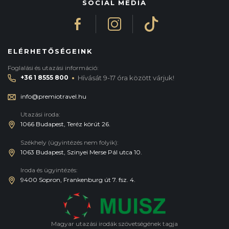
SOCIAL MEDIA
ELÉRHETŐSÉGEINK
Foglalási és utazási információ:
·
+36 1 8555 800
Hívását 9-17 óra között várjuk!
info@premiotravel.hu
Utazási iroda:
1066 Budapest, Teréz körút 26.
Székhely (ügyintézés nem folyik):
1063 Budapest, Szinyei Merse Pál utca 10.
Iroda és ügyintézés:
9400 Sopron, Frankenburg út 7. fsz. 4.
Magyar utazási irodák szövetségének tagja