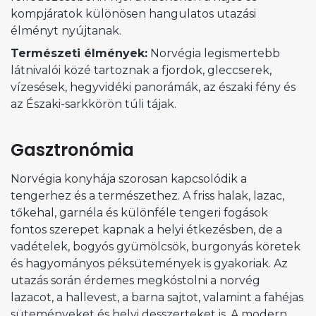
kompjáratok különösen hangulatos utazási
élményt nyújtanak.
Természeti élmények:
Norvégia legismertebb
látnivalói közé tartoznak a fjordok, gleccserek,
vízesések, hegyvidéki panorámák, az északi fény és
az Északi-sarkkörön túli tájak.
Gasztronómia
Norvégia konyhája szorosan kapcsolódik a
tengerhez és a természethez. A friss halak, lazac,
tőkehal, garnéla és különféle tengeri fogások
fontos szerepet kapnak a helyi étkezésben, de a
vadételek, bogyós gyümölcsök, burgonyás köretek
és hagyományos péksütemények is gyakoriak. Az
utazás során érdemes megkóstolni a norvég
lazacot, a hallevest, a barna sajtot, valamint a fahéjas
süteményeket és helyi desszerteket is. A modern