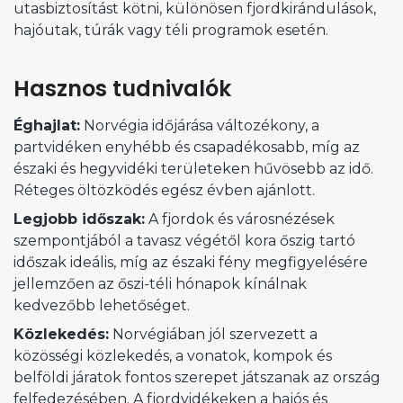
utasbiztosítást kötni, különösen fjordkirándulások,
hajóutak, túrák vagy téli programok esetén.
Hasznos tudnivalók
Éghajlat:
Norvégia időjárása változékony, a
partvidéken enyhébb és csapadékosabb, míg az
északi és hegyvidéki területeken hűvösebb az idő.
Réteges öltözködés egész évben ajánlott.
Legjobb időszak:
A fjordok és városnézések
szempontjából a tavasz végétől kora őszig tartó
időszak ideális, míg az északi fény megfigyelésére
jellemzően az őszi-téli hónapok kínálnak
kedvezőbb lehetőséget.
Közlekedés:
Norvégiában jól szervezett a
közösségi közlekedés, a vonatok, kompok és
belföldi járatok fontos szerepet játszanak az ország
felfedezésében. A fjordvidékeken a hajós és