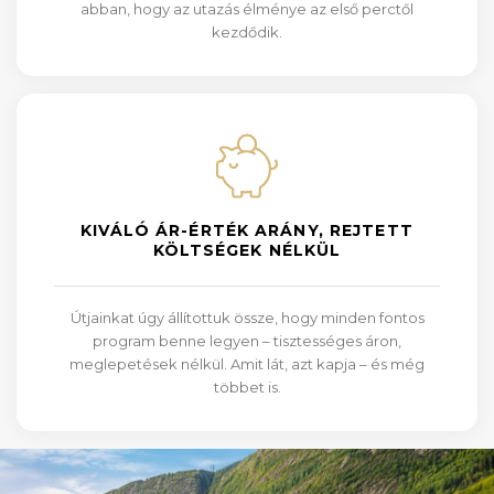
abban, hogy az utazás élménye az első perctől
kezdődik.
KIVÁLÓ ÁR-ÉRTÉK ARÁNY, REJTETT
KÖLTSÉGEK NÉLKÜL
Útjainkat úgy állítottuk össze, hogy minden fontos
program benne legyen – tisztességes áron,
meglepetések nélkül. Amit lát, azt kapja – és még
többet is.