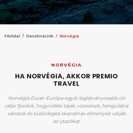
Főoldal
Desztinációk
Norvégia
NORVÉGIA
HA NORVÉGIA, AKKOR PREMIO
TRAVEL
Norvégia Észak-Európa egyik leglátványosabb úti
célja: fjordok, hegyvidéki tájak, vízesések, hangulatos
városok és különleges skandináv élmények várják
az utazókat.