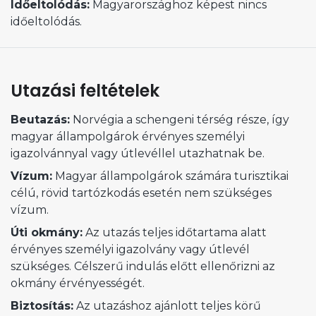
Időeltolódás:
Magyarországhoz képest nincs
időeltolódás.
Utazási feltételek
Beutazás:
Norvégia a schengeni térség része, így
magyar állampolgárok érvényes személyi
igazolvánnyal vagy útlevéllel utazhatnak be.
Vízum:
Magyar állampolgárok számára turisztikai
célú, rövid tartózkodás esetén nem szükséges
vízum.
Úti okmány:
Az utazás teljes időtartama alatt
érvényes személyi igazolvány vagy útlevél
szükséges. Célszerű indulás előtt ellenőrizni az
okmány érvényességét.
Biztosítás:
Az utazáshoz ajánlott teljes körű