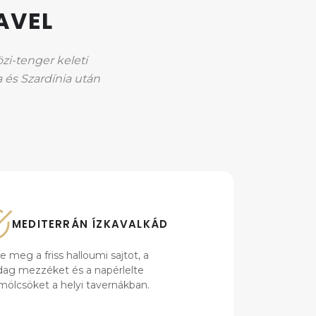
AVEL
zi-tenger keleti
a és Szardínia után
MEDITERRÁN ÍZKAVALKÁD
lje meg a friss halloumi sajtot, a
ag mezzéket és a napérlelte
ölcsöket a helyi tavernákban.