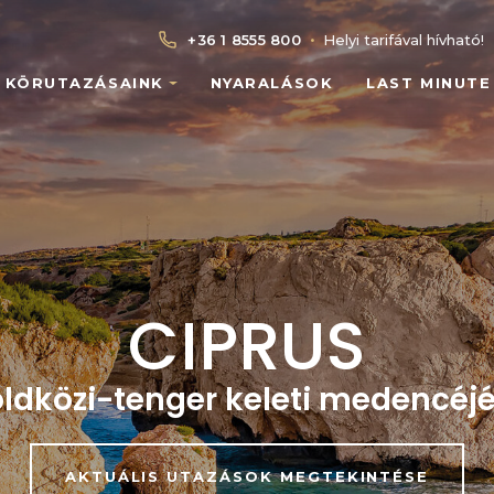
+36 1 8555 800
Helyi tarifával hívható!
•
KÖRUTAZÁSAINK
NYARALÁSOK
LAST MINUTE
CIPRUS
öldközi-tenger keleti medencéj
AKTUÁLIS UTAZÁSOK MEGTEKINTÉSE