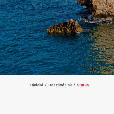
Főoldal
Desztinációk
Ciprus