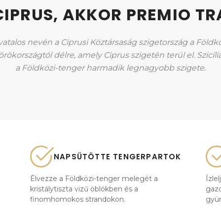
CIPRUS, AKKOR PREMIO TR
ivatalos nevén a Ciprusi Köztársaság szigetország a Földkö
kországtól délre, amely Ciprus szigetén terül el. Szicíli
a Földközi-tenger harmadik legnagyobb szigete.
NAPSÜTÖTTE TENGERPARTOK
Élvezze a Földközi-tenger melegét a
Ízle
kristálytiszta vizű öblökben és a
gazd
finomhomokos strandokon.
gyüm