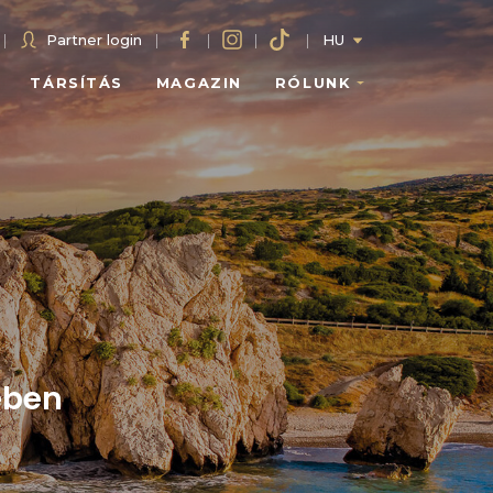
|
Partner login
|
|
|
|
HU
TÁRSÍTÁS
MAGAZIN
RÓLUNK
ében