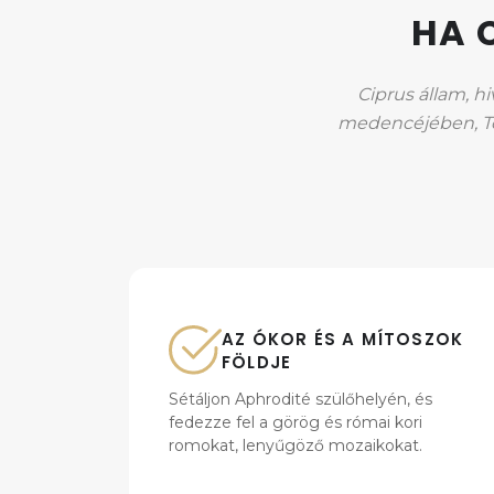
HA 
Ciprus állam, h
medencéjében, Törö
AZ ÓKOR ÉS A MÍTOSZOK
FÖLDJE
Sétáljon Aphrodité szülőhelyén, és
fedezze fel a görög és római kori
romokat, lenyűgöző mozaikokat.