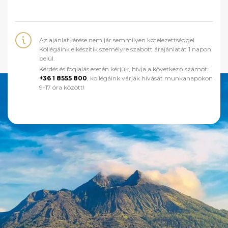
Az ajánlatkérése nem jár semmilyen kötelezettséggel.
Kollégáink elkészítik személyre szabott árajánlatát 1 napon
belül.
Kérdés és foglalás esetén kérjük, hívja a következő számot:
+36 1 8555 800
, kollégáink várják hívását munkanapokon
9-17 óra között!