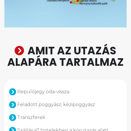
AMIT AZ UTAZÁS
ALAPÁRA TARTALMAZ
Repülőjegy oda-vissza
Feladott poggyász, kézipoggyász
Transzferek
Szállás 4* hotelekben a körutazás alatt