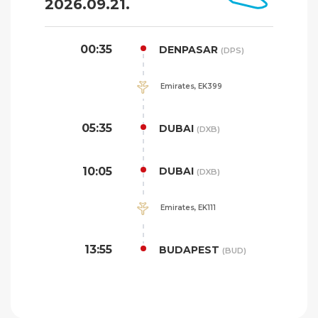
2026.09.21.
00:35
DENPASAR
(DPS)
Emirates, EK399
05:35
DUBAI
(DXB)
10:05
DUBAI
(DXB)
Emirates, EK111
13:55
BUDAPEST
(BUD)