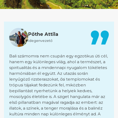
Pőthe Attila
Idegenvezető
Bali számomra nem csupán egy egzotikus úti cél,
hanem egy különleges világ, ahol a természet, a
spiritualitás és a mindennapi nyugalom tökéletes
harmóniában él együtt. Az utazás során
lenyűgöző rizsteraszokat, ősi templomokat és
trópusi tájakat fedezünk fel, miközben
bepillantást nyerhetünk a helyiek kedves,
mosolygós életébe is. A sziget hangulata már az
első pillanatban magával ragadja az embert: az
illatok, a színek, a tenger morajlása és a balinéz
kultúra minden nap különleges élményt ad. A