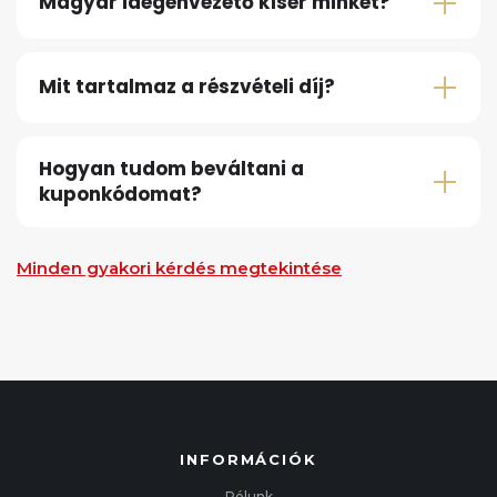
Magyar idegenvezető kísér minket?
Mit tartalmaz a részvételi díj?
Hogyan tudom beváltani a
kuponkódomat?
Minden gyakori kérdés megtekintése
INFORMÁCIÓK
Rólunk