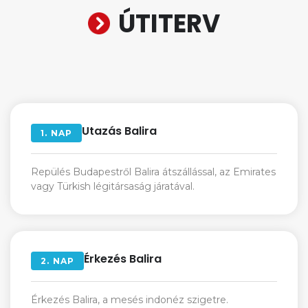
ÚTITERV
Utazás Balira
1.
NAP
Repülés Budapestről Balira átszállással, az Emirates
vagy Türkish légitársaság járatával.
Érkezés Balira
2.
NAP
Érkezés Balira, a mesés indonéz szigetre.