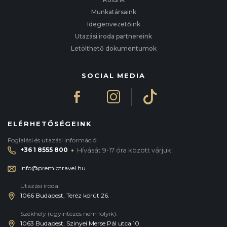
Munkatársaink
Idegenvezetőink
Utazási iroda partnereink
Letölthető dokumentumok
SOCIAL MEDIA
ELÉRHETŐSÉGEINK
Foglalási és utazási információ:
·
+36 1 8555 800
Hívását 9-17 óra között várjuk!
info@premiotravel.hu
Utazási iroda:
1066 Budapest, Teréz körút 26.
Székhely (ügyintézés nem folyik):
1063 Budapest, Szinyei Merse Pál utca 10.