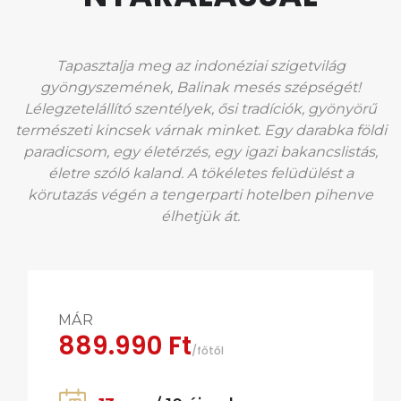
Tapasztalja meg az indonéziai szigetvilág
gyöngyszemének, Balinak mesés szépségét!
Lélegzetelállító szentélyek, ősi tradíciók, gyönyörű
természeti kincsek várnak minket. Egy darabka földi
paradicsom, egy életérzés, egy igazi bakancslistás,
életre szóló kaland. A tökéletes felüdülést a
körutazás végén a tengerparti hotelben pihenve
élhetjük át.
MÁR
889.990 Ft
/főtől