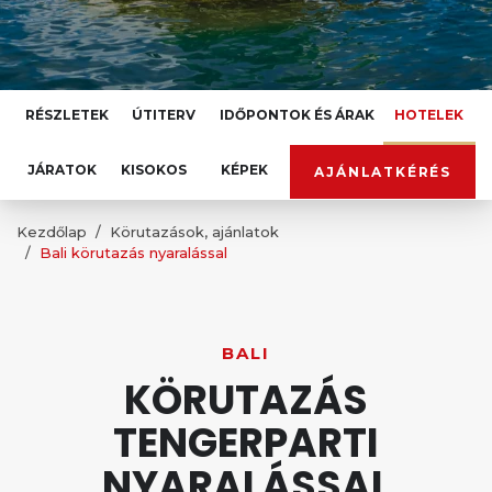
RÉSZLETEK
ÚTITERV
IDŐPONTOK ÉS ÁRAK
HOTELEK
JÁRATOK
KISOKOS
KÉPEK
AJÁNLATKÉRÉS
Kezdőlap
Körutazások, ajánlatok
Bali körutazás nyaralással
BALI
KÖRUTAZÁS
TENGERPARTI
NYARALÁSSAL