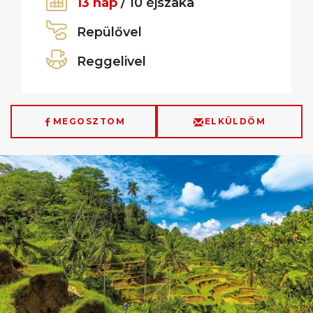
13 nap
/ 10 éjszaka
Repülővel
Reggelivel
MEGOSZTOM
ELKÜLDÖM