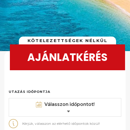
KÖTELEZETTSÉGEK NÉLKÜL
AJÁNLATKÉRÉS
UTAZÁS IDŐPONTJA
Válasszon időpontot!
Kérjük, válasszon az elérhető időpontok közül!