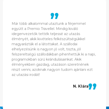
Már több alkalommal utaztunk a férjemmel
együtt a Premio Travellel. Mindig kiváló
idegenvezetők tették teljessé az utazás
élményét, akik kivételes felkészültségükkel
magyarázták el a látottakat. A szállodai
elhelyezésünk is nagyon jó volt, tiszta, jól
felszereltségű szállodákban pihenhettük ki a napi,
programokban sűrű kirándulásainkat. Akik
élményekben gazdag, utazáson szeretnének
részt venni, azoknak nagyon tudom ajánlani ezt
az utazási irodát!
N. Klára