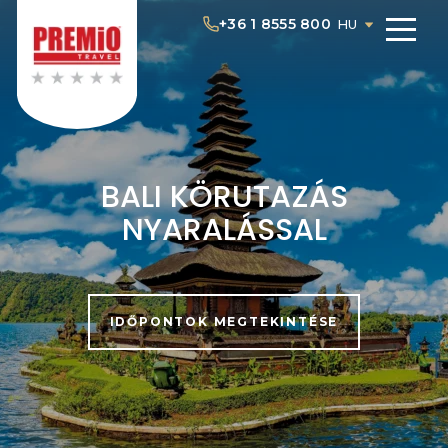
+36 1 8555 800
HU
BALI KÖRUTAZÁS
NYARALÁSSAL
IDŐPONTOK MEGTEKINTÉSE