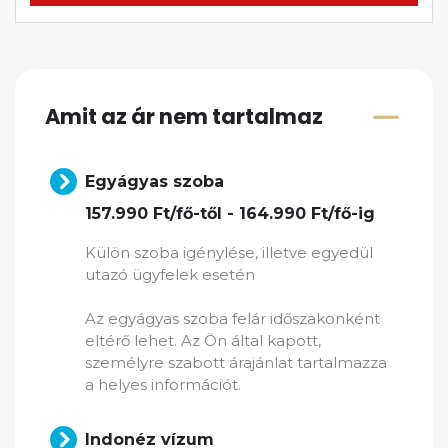
Amit az ár nem tartalmaz
Egyágyas szoba
157.990 Ft/fő-től - 164.990 Ft/fő-ig
Külön szoba igénylése, illetve egyedül
utazó ügyfelek esetén
Az egyágyas szoba felár időszakonként
eltérő lehet. Az Ön által kapott,
személyre szabott árajánlat tartalmazza
a helyes információt.
Indonéz vízum