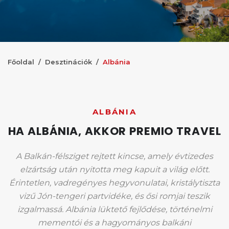
Főoldal
Desztinációk
Albánia
ALBÁNIA
HA ALBÁNIA, AKKOR PREMIO TRAVEL
A Balkán-félsziget rejtett kincse, amely évtizedes
elzártság után nyitotta meg kapuit a világ előtt.
Érintetlen, vadregényes hegyvonulatai, kristálytiszta
vizű Jón-tengeri partvidéke, és ősi romjai teszik
izgalmassá. Albánia lüktető fejlődése, történelmi
mementói és a hagyományos balkáni