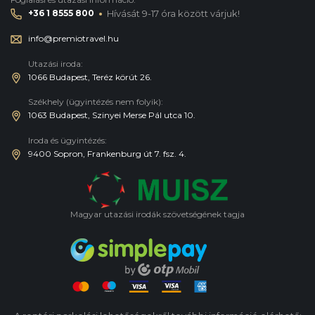
·
+36 1 8555 800
Hívását 9-17 óra között várjuk!
info@premiotravel.hu
Utazási iroda:
1066 Budapest, Teréz körút 26.
Székhely (ügyintézés nem folyik):
1063 Budapest, Szinyei Merse Pál utca 10.
Iroda és ügyintézés:
9400 Sopron, Frankenburg út 7. fsz. 4.
Magyar utazási irodák szövetségének tagja