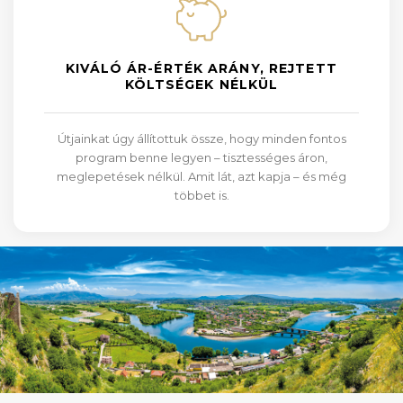
KIVÁLÓ ÁR-ÉRTÉK ARÁNY, REJTETT
KÖLTSÉGEK NÉLKÜL
Útjainkat úgy állítottuk össze, hogy minden fontos
program benne legyen – tisztességes áron,
meglepetések nélkül. Amit lát, azt kapja – és még
többet is.