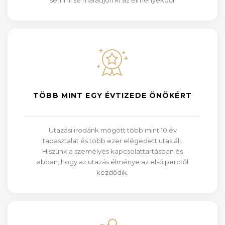
semmi se maradjon ki az élményekből.
TÖBB MINT EGY ÉVTIZEDE ÖNÖKÉRT
Utazási irodánk mögött több mint 10 év
tapasztalat és több ezer elégedett utas áll.
Hiszünk a személyes kapcsolattartásban és
abban, hogy az utazás élménye az első perctől
kezdődik.