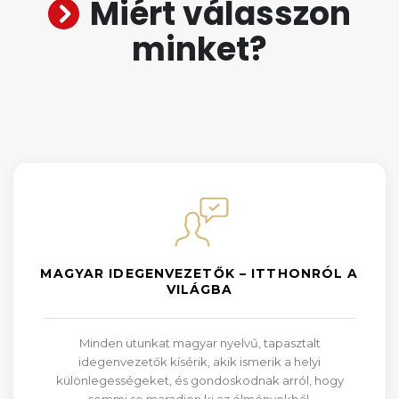
Miért válasszon
minket?
MAGYAR IDEGENVEZETŐK – ITTHONRÓL A
VILÁGBA
Minden utunkat magyar nyelvű, tapasztalt
idegenvezetők kísérik, akik ismerik a helyi
különlegességeket, és gondoskodnak arról, hogy