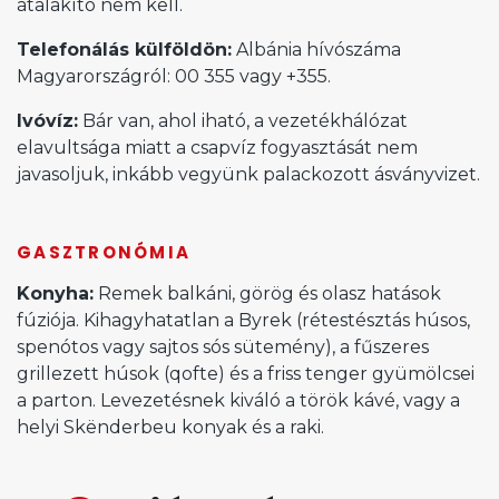
átalakító nem kell.
Telefonálás külföldön:
Albánia hívószáma
Magyarországról: 00 355 vagy +355.
Ivóvíz:
Bár van, ahol iható, a vezetékhálózat
elavultsága miatt a csapvíz fogyasztását nem
javasoljuk, inkább vegyünk palackozott ásványvizet.
GASZTRONÓMIA
Konyha:
Remek balkáni, görög és olasz hatások
fúziója. Kihagyhatatlan a Byrek (rétestésztás húsos,
spenótos vagy sajtos sós sütemény), a fűszeres
grillezett húsok (qofte) és a friss tenger gyümölcsei
a parton. Levezetésnek kiváló a török kávé, vagy a
helyi Skënderbeu konyak és a raki.