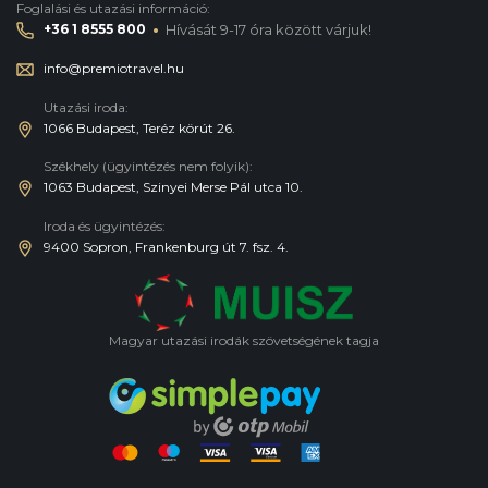
Foglalási és utazási információ:
·
+36 1 8555 800
Hívását 9-17 óra között várjuk!
info@premiotravel.hu
Utazási iroda:
1066 Budapest, Teréz körút 26.
Székhely (ügyintézés nem folyik):
1063 Budapest, Szinyei Merse Pál utca 10.
Iroda és ügyintézés:
9400 Sopron, Frankenburg út 7. fsz. 4.
Magyar utazási irodák szövetségének tagja