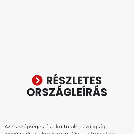
RÉSZLETES
ORSZÁGLEÍRÁS
Az ősi szépségek és a kulturális gazdagság
lenyűgöző találkozása várja Önt. Töltsön el pár