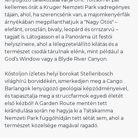
kellemes órát a Kruger Nemzeti Park vadregényes
tájain, ahol, ha szerencsénk van, a majomkenyérfák
árnyékában megpillanthatjuk a "Nagy Ötös" –
elefánt, oroszlán, bivaly, leopárd és orrszarvú –
tagjait is. Látogasson el a Panoráma út festői
helyszíneire, ahol a lélegzetelállító kilátás és a
természet csodái tárulnak elénk, mint például a
God’s Window vagy a Blyde River Canyon.
Kóstoljon ízletes helyi borokat Stellenbosch
világhírű borvidékén, ismerkedjen meg a Cango
Barlangok lenyűgöző geológiai képződményeivel,
és tapasztalja meg a struccfarmok egyedi életét
első kézből! A Garden Route mentén tett
kirándulása során ne hagyja ki a Tsitsikamma
Nemzeti Park függőhídján tett sétát sem, ahol a
természet közelsége magával ragadó.