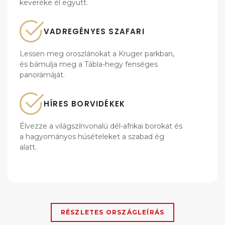
keveréke él együtt.
VADREGÉNYES SZAFARI
Lessen meg oroszlánokat a Kruger parkban,
és bámulja meg a Tábla-hegy fenséges
panorámáját.
HÍRES BORVIDÉKEK
Élvezze a világszínvonalú dél-afrikai borokat és
a hagyományos húsételeket a szabad ég
alatt.
RÉSZLETES ORSZÁGLEÍRÁS