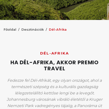
Főoldal
Desztinációk
Dél-Afrika
DÉL-AFRIKA
HA DÉL-AFRIKA, AKKOR PREMIO
TRAVEL
Fedezze fel Dél-Afrikát, egy olyan országot, ahol a
természeti szépség és a kulturális gazdagság
lélegzetelállító kettőse lengi be a levegőt.
Johannesburg városának vibráló életétől a Kruger
Nemzeti Park vadregényes tájaiig, a Panoráma út