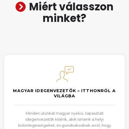
Miért válasszon
minket?
MAGYAR IDEGENVEZETŐK – ITTHONRÓL A
VILÁGBA
Minden utunkat magyar nyelvű, tapasztalt
idegenvezetők kísérik, akik ismerik a helyi
különlegességeket, és gondoskodnak arról, hogy