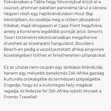
Fokvárosban a Tábla-hegy felvonójával érjük el a
csúcsot, ahonnan páratlan panoráma tárul a városra.
Vegyen részt egy hajókiránduláson Hout Bay
kikötőjében, és csodálja meg a vízben játszadozó
fókákat, majd látogasson el Cape Point hegyfokra,
amely a kontinens legdélibb pontját jelöli. Simon's
Town történelmi kikötővárosában megpihenve
élvezheti az óceánparti hangulatot, Boulders
Beach-en pedig a veszélyeztetett afrikai pingvinek
közelségében tölthet el felejthetetlen pillanatokat.
Ez az utazás nem csupán egy szokásos kirándulás,
hanem egy mélyebb betekintés Dél-Afrika gazdag
kulturális örökségébe és természeti szépségeibe.
Engedje, hogy ez a különleges hely magával
ragadja, és fedezze fel Dél-Afrika rejtett kincseit a
Premio Travellel!