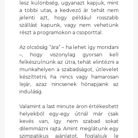
lesz különbség, ugyanazt kapjuk, mint
a többi utas, a kedvező ár tehát nem
jelenti azt, hogy például rosszabb
szállást kapunk, vagy nem vehetünk
részt a programokon a csoporttal.
Az olcsóság “ára” – ha lehet így mondani
–, hogy viszonylag gyorsan kell
felkészülnünk az útra, tehát elintézni a
munkahelyen a szabadságot, útlevelet
készíttetni, ha nincs vagy hamarosan
lejár, azaz nincsenek hónapjaink az
indulásig.
Valamint a last minute áron értékesített
helyekből egy-egy útnál már csak
kevés van, így nem szabad sokat
dilemmázni rajta. Amint meglátunk egy
szimpatikus ajánlatot, foglaljuk le