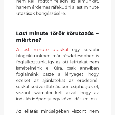
nem kell rögtön feladni az álmunkat,
hanem érdemes ráfeküdni a last minute
utazások böngészésére.
Last minute török körutazás –
miért ne?
A last minute utakkal
egy korábbi
blogcikkünkben már részletesebben is
foglalkoztunk, így az ott leírtakat nem
ismételnénk el újra, csak annyiban
foglalnánk össze a lényeget, hogy
ezeket az ajánlatokat az eredetinél
sokkal kedvezőbb árakon csíphetjük el,
viszont számolni kell azzal, hogy az
indulás időpontja egy közeli dátum lesz.
Az ellátás minőségében viszont nem