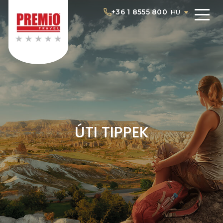
+36 1 8555 800
HU
ÚTI TIPPEK