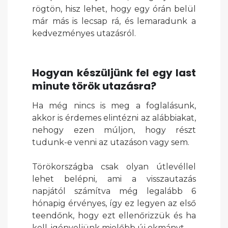
rögtön, hisz lehet, hogy egy órán belül
már más is lecsap rá, és lemaradunk a
kedvezményes utazásról.
Hogyan készüljünk fel egy last
minute török utazásra?
Ha még nincs is meg a foglalásunk,
akkor is érdemes elintézni az alábbiakat,
nehogy ezen múljon, hogy részt
tudunk-e venni az utazáson vagy sem.
Törökországba csak olyan útlevéllel
lehet belépni, ami a visszautazás
napjától számítva még legalább 6
hónapig érvényes, így ez legyen az első
teendőnk, hogy ezt ellenőrizzük és ha
kell, igényeljünk mielőbb új okmányt.