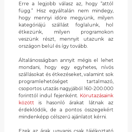
Erre a legjobb válasz az, hogy “attól
függ.” Hisz egyáltalán nem mindegy,
hogy mennyi időre megyünk, milyen
kategóriájú szállást foglalunk, hol
étkezünk, milyen programokon
veszünk részt, mennyit utazunk az
országon belül és így tovább.
Általánosságban annyit mégis el lehet
mondani, hogy egy egyhetes, nívós
szállásokat és étkezéseket, valamint sok
programlehetőséget tartalmazó,
csoportos utazás nagyjából 160-200.000
forinttól indul fejenként.
Körutazásaink
között
is hasonló árakat látnak az
érdeklődők, de a pontos összegekért
mindenképp célszerű ajánlatot kérni.
Ezek az árak ugyanis csak tájékoztató