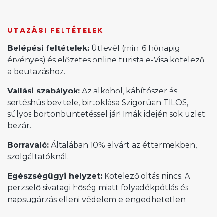
UTAZÁSI FELTÉTELEK
Belépési feltételek:
Útlevél (min. 6 hónapig
érvényes) és előzetes online turista e-Visa kötelező
a beutazáshoz.
Vallási szabályok:
Az alkohol, kábítószer és
sertéshús bevitele, birtoklása Szigorúan TILOS,
súlyos börtönbüntetéssel jár! Imák idején sok üzlet
bezár.
Borravaló:
Általában 10% elvárt az éttermekben,
szolgáltatóknál.
Egészségügyi helyzet:
Kötelező oltás nincs. A
perzselő sivatagi hőség miatt folyadékpótlás és
napsugárzás elleni védelem elengedhetetlen.