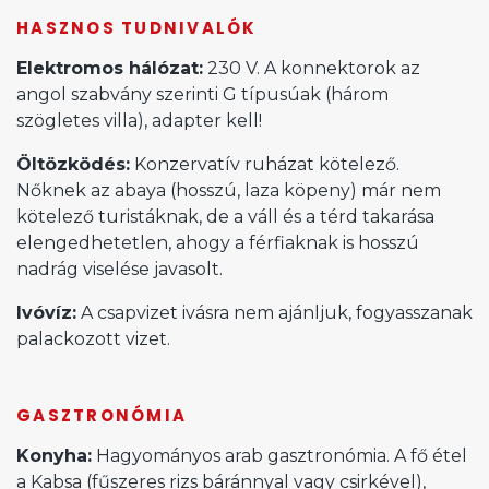
HASZNOS TUDNIVALÓK
Elektromos hálózat:
230 V. A konnektorok az
angol szabvány szerinti G típusúak (három
szögletes villa), adapter kell!
Öltözködés:
Konzervatív ruházat kötelező.
Nőknek az abaya (hosszú, laza köpeny) már nem
kötelező turistáknak, de a váll és a térd takarása
elengedhetetlen, ahogy a férfiaknak is hosszú
nadrág viselése javasolt.
Ivóvíz:
A csapvizet ivásra nem ajánljuk, fogyasszanak
palackozott vizet.
GASZTRONÓMIA
Konyha:
Hagyományos arab gasztronómia. A fő étel
a Kabsa (fűszeres rizs báránnyal vagy csirkével),