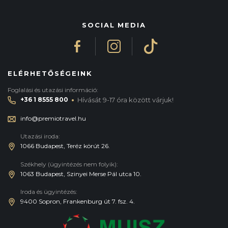
SOCIAL MEDIA
ELÉRHETŐSÉGEINK
Foglalási és utazási információ:
·
+36 1 8555 800
Hívását 9-17 óra között várjuk!
info@premiotravel.hu
Utazási iroda:
1066 Budapest, Teréz körút 26.
Székhely (ügyintézés nem folyik):
1063 Budapest, Szinyei Merse Pál utca 10.
Iroda és ügyintézés:
9400 Sopron, Frankenburg út 7. fsz. 4.