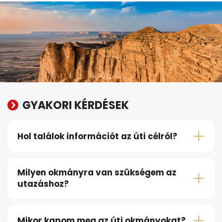
GYAKORI KÉRDÉSEK
Hol találok információt az úti célról?
Milyen okmányra van szükségem az
utazáshoz?
Mikor kapom meg az úti okmányokat?