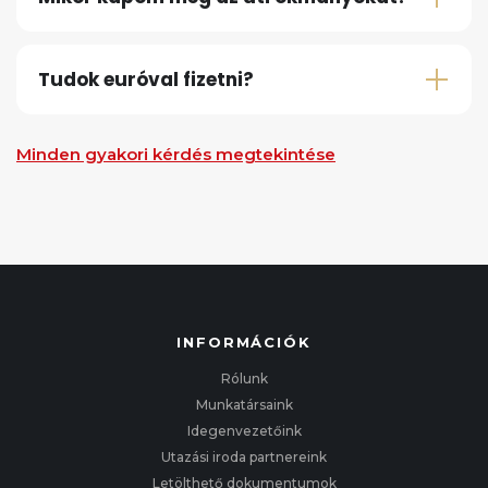
Tudok euróval fizetni?
Minden gyakori kérdés megtekintése
INFORMÁCIÓK
Rólunk
Munkatársaink
Idegenvezetőink
Utazási iroda partnereink
Letölthető dokumentumok