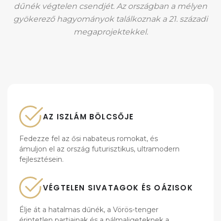
dűnék végtelen csendjét. Az országban a mélyen
gyökerező hagyományok találkoznak a 21. századi
megaprojektekkel.
AZ ISZLÁM BÖLCSŐJE
Fedezze fel az ősi nabateus romokat, és
ámuljon el az ország futurisztikus, ultramodern
fejlesztésein.
VÉGTELEN SIVATAGOK ÉS OÁZISOK
Élje át a hatalmas dűnék, a Vörös-tenger
érintetlen partjainak és a pálmaligeteknek a